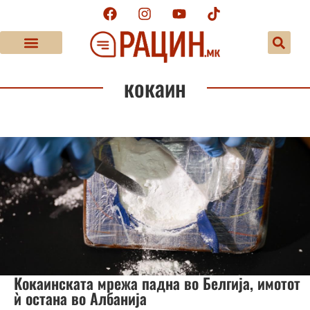
кокаин
Кокаинската мрежа падна во Белгија, имотот
ѝ остана во Албанија