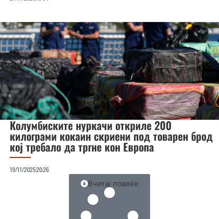
Колумбиските нуркачи откриле 200
килограми кокаин скриени под товарен брод
кој требало да тргне кон Европа
19/11/2025
20:26
Вчитај повеќе