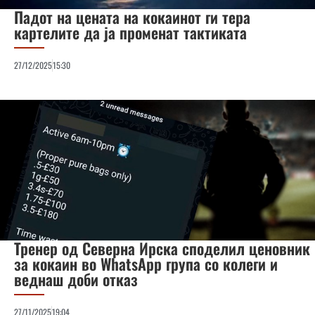
Падот на цената на кокаинот ги тера
картелите да ја променат тактиката
27/12/2025
15:30
Тренер од Северна Ирска споделил ценовник
за кокаин во WhatsApp група со колеги и
веднаш доби отказ
27/11/2025
19:04