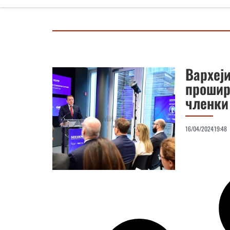
Вархеји
прошир
членк
16/04/2024
19:48