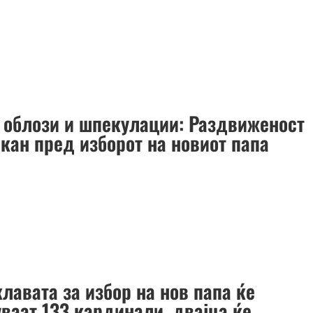
 облози и шпекулации: Раздвиженост
икан пред изборот на новиот папа
лавата за избор на нов папа ќе
уваат 133 кардинали, двајца ќе