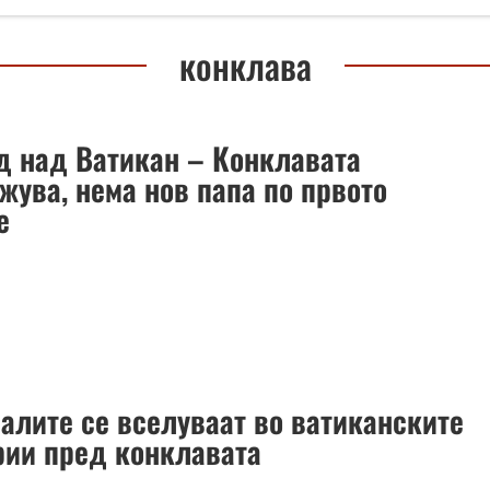
конклава
д над Ватикан – Конклавата
жува, нема нов папа по првото
е
алите се вселуваат во ватиканските
рии пред конклавата