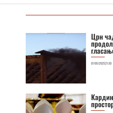
Црн ча
продол
гласањ
07/05/2025
21:30
Кардин
просто