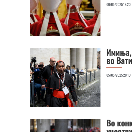
06/05/2025
18:20
Имиња,
во Ват
05/05/2025
20:10
Во конк
учеств