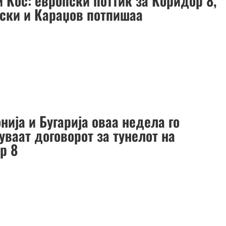
 Кос: европски поттик за Коридор 8,
ски и Караџов потпишаа
ија и Бугарија оваа недела го
уваат договорот за тунелот на
р 8