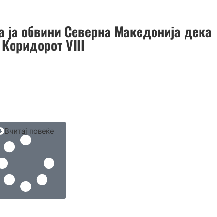
ја ја обвини Северна Македонија дека
 Коридорот VIII
Вчитај повеќе