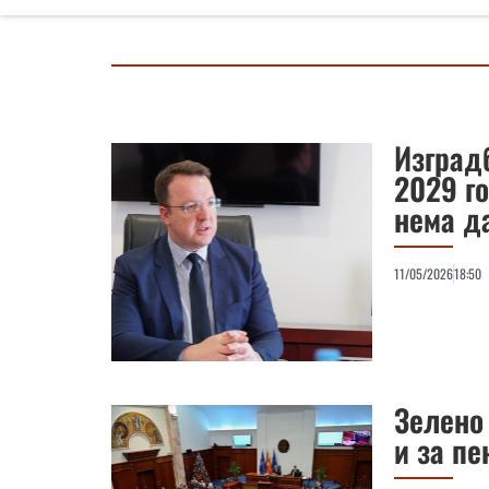
Изград
2029 г
нема д
11/05/2026
18:50
Зелено 
и за пе