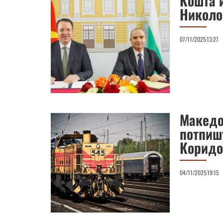
Кошта и
Николо
07/11/2025
13:27
Македон
потпиш
Коридо
04/11/2025
19:15