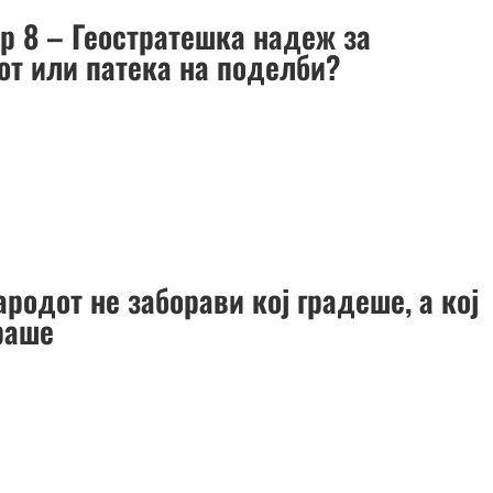
р 8 – Геостратешка надеж за
от или патека на поделби?
родот не заборави кој градеше, а кој
раше