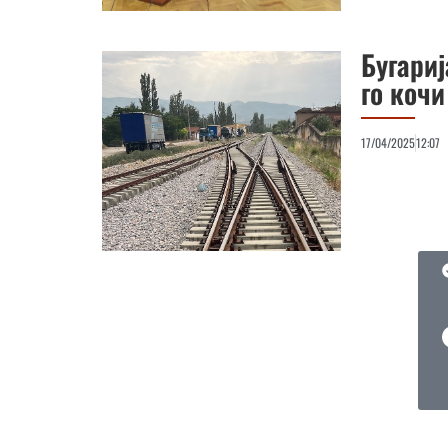
Бугари
го кочи
17/04/2025
12:07