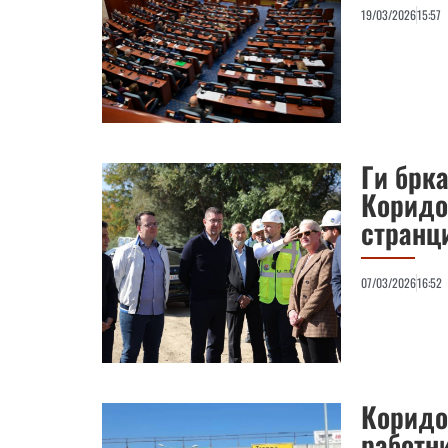
19/03/2026
15:57
Ги брк
Коридо
странц
07/03/2026
16:52
Коридо
работни