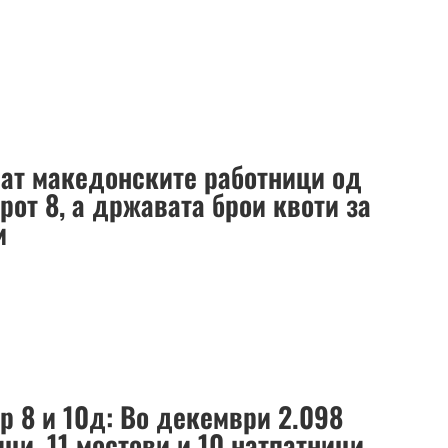
аат македонските работници од
рот 8, а државата брои квоти за
и
р 8 и 10д: Во декември 2.098
ци, 11 мостови и 10 натпатници