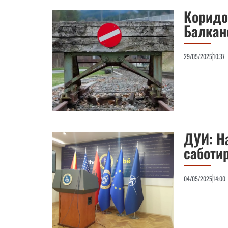
Коридо
Балкан
29/05/2025
10:37
ДУИ: На
саботи
04/05/2025
14:00