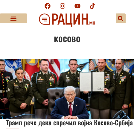
косово
Трамп рече дека спречил војна Косово-Србија