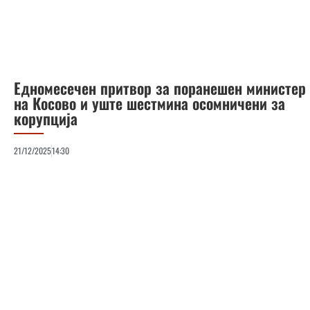
Едномесечен притвор за поранешен министер
на Косово и уште шестмина осомничени за
корупција
21/12/2025
14:30