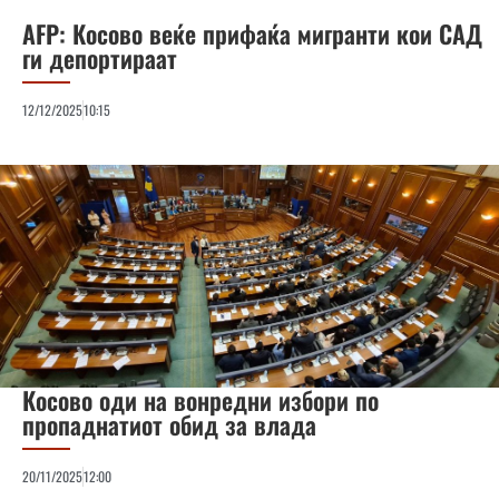
AFP: Косово веќе прифаќа мигранти кои САД
ги депортираат
12/12/2025
10:15
Косово оди на вонредни избори по
пропаднатиот обид за влада
20/11/2025
12:00