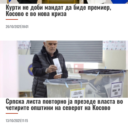
Курти не доби мандат да биде премиер,
Косово е во нова криза
26/10/2025
18:01
Српска листа повторно ја презеде власта во
четирите општини на северот на Косово
13/10/2025
11:15