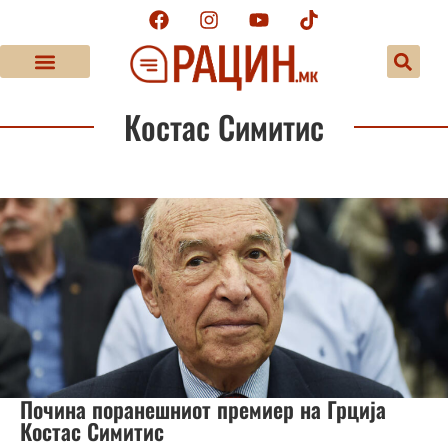
Костас Симитис
Почина поранешниот премиер на Грција
Костас Симитис