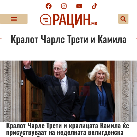
Кралот Чарлс Трети и Камила
Кралот Чарлс Трети и кралицата Камила ќе
присуствуваат на неделната велигденска