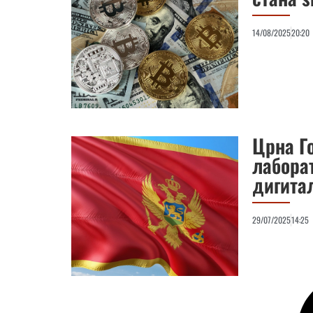
14/08/2025
20:20
Црна Г
лаборат
дигита
29/07/2025
14:25