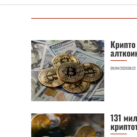
Крипто 
алткои
09/04/2026
08:22
131 мил
криптот