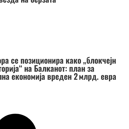
ора се позиционира како „блокчејн
орија“ на Балканот: план за
лна економија вреден 2 млрд. евра