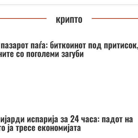
крипто
пазарот паѓа: биткоинот под притисок
ните со поголеми загуби
ијарди испарија за 24 часа: падот на
о ја тресе економијата