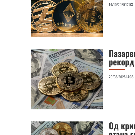
14/10/2025
12:53
Пазарен
рекорд
20/08/2025
14:38
Од кри
стана ѕ