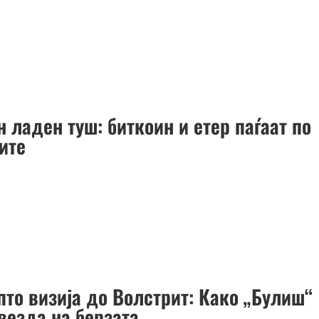
 ладен туш: биткоин и етер паѓаат по
ите
пто визија до Волстрит: Како „Булиш“
везда на берзата