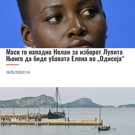
Маск го нападна Нолан за изборот Лупита
Њонго да биде убавата Елена во „Одисеја“
18/05/2026
11:14