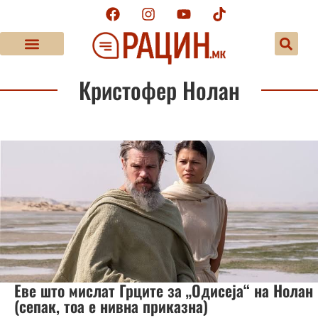
Кристофер Нолан
Еве што мислат Грците за „Одисеја“ на Нолан
(сепак, тоа е нивна приказна)