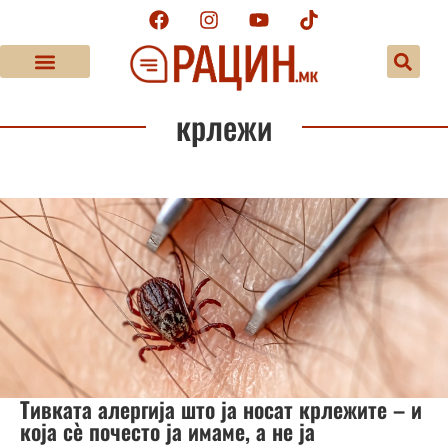
крлежи
Тивката алергија што ја носат крлежите – и
која сè почесто ја имаме, а не ја