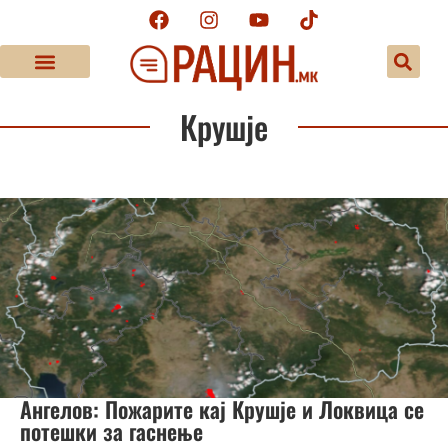
Крушје
Ангелов: Пожарите кај Крушје и Локвица се
потешки за гаснење