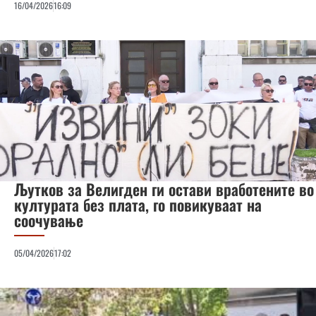
16/04/2026
16:09
Љутков за Велигден ги остави вработените во
културата без плата, го повикуваат на
соочување
05/04/2026
17:02