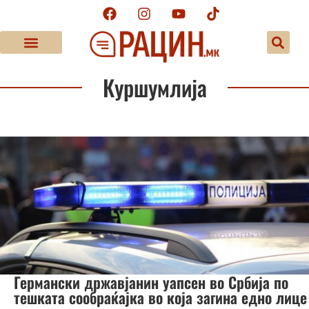
Куршумлија
Германски државјанин уапсен во Србија по
тешката сообраќајка во која загина едно лице