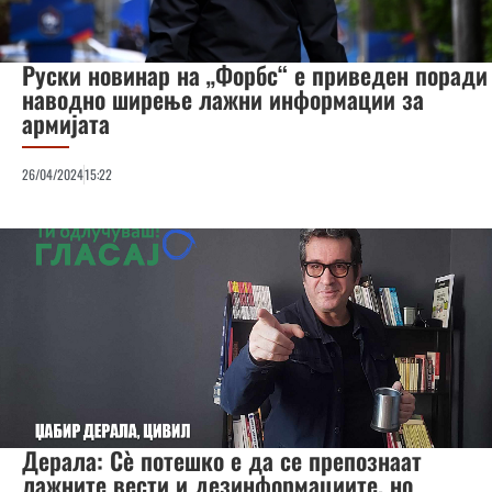
Руски новинар на „Форбс“ е приведен поради
наводно ширење лажни информации за
армијата
26/04/2024
15:22
Дерала: Сè потешко е да се препознаат
лажните вести и дезинформациите, но