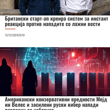
Британски старт-ап креира систем за инстант
реакција против нападите со лажни вести
13/12/2024
20:19
Американски конзервативни вредности Мејд
ин Велес и засилени руски кибер напади
поврзани со изборите