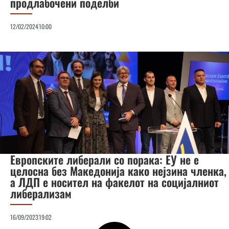
продлабочени поделби
12/02/2024
10:00
Европските либерали со порака: ЕУ не е
целосна без Македонија како нејзина членка,
а ЛДП е носител на факелот на социјалниот
либерализам
16/09/2023
19:02