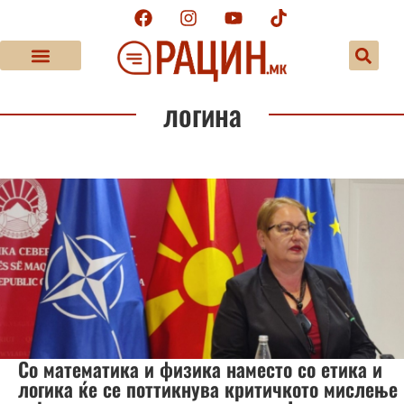
логина
Со математика и физика наместо со етика и
логика ќе се поттикнува критичкото мислење