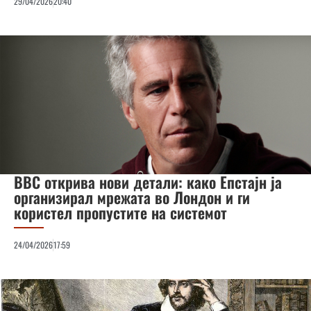
29/04/2026
20:40
BBC открива нови детали: како Епстајн ја
организирал мрежата во Лондон и ги
користел пропустите на системот
24/04/2026
17:59