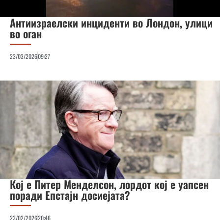
Антиизраелски инциденти во Лондон, улици
во оган
23/03/2026
09:27
Кој е Питер Менделсон, лордот кој е уапсен
поради Епстајн досиејата?
23/02/2026
20:46