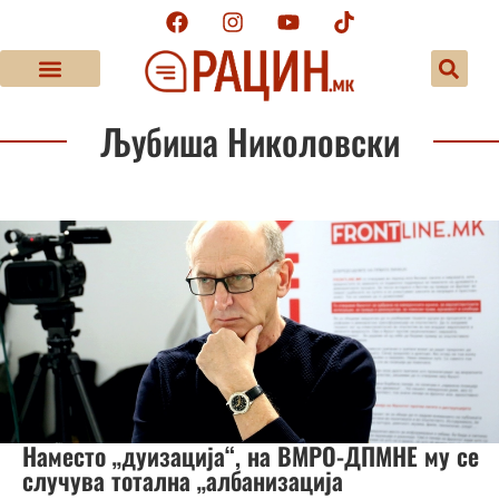
Љубиша Николовски
Наместо „дуизација“, на ВМРО-ДПМНЕ му се
случува тотална „албанизација