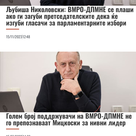
Љубиша Николовски: ВМРО-ДПМНЕ се плаши
ако ги загуби претседателските дека ќе
изгуби гласачи за парламентарните избори
15/11/2023
12:48
Голем број поддржувачи на ВМРО-ДПМНЕ не
го препознаваат Мицкоски за нивни лидер