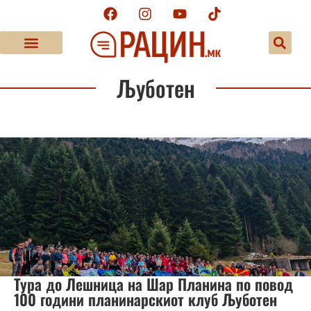
Љуботен
Тура до Лешница на Шар Планина по повод
100 години планинарскиот клуб Љуботен