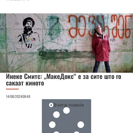
Инеке Смитс: „МакеДокс“ е за сите што го
сакаат киното
14/08/2024
08:49
Вчитај повеќе