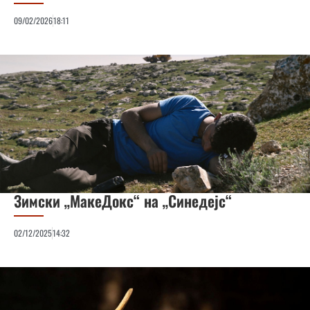
09/02/2026
18:11
Зимски „МакеДокс“ на „Синедејс“
02/12/2025
14:32