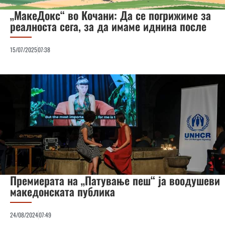
„МакеДокс“ во Кочани: Да се погрижиме за
реалноста сега, за да имаме иднина после
15/07/2025
07:38
Премиерата на „Патување пеш“ ја воодушеви
македонската публика
24/08/2024
07:49