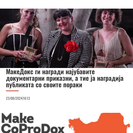
МакеДокс ги награди најубавите
документарни приказни, а тие ја наградија
публиката со своите пораки
23/08/2024
16:13