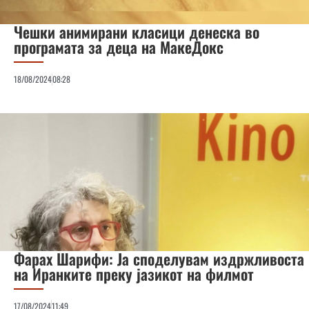
Чешки анимирани класици денеска во
програмата за деца на МакеДокс
18/08/2024
08:28
Фарах Шарифи: Ја споделувам издржливоста
на Иранките преку јазикот на филмот
17/08/2024
11:49