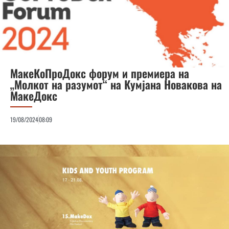
МакеКоПроДокс форум и премиера на
„Молкот на разумот“ на Кумјана Новакова на
МакеДокс
19/08/2024
08:09