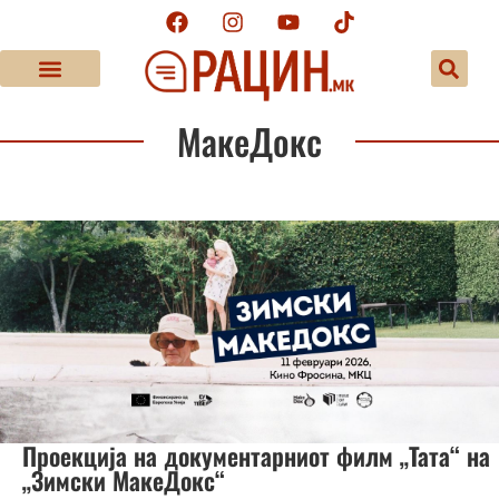
МакеДокс
Проекција на документарниот филм „Тата“ на
„Зимски МакеДокс“