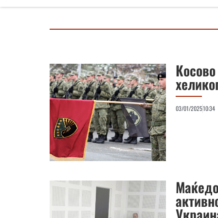
Косово
хелико
03/01/2025
10:34
Маќедо
активно
Украин