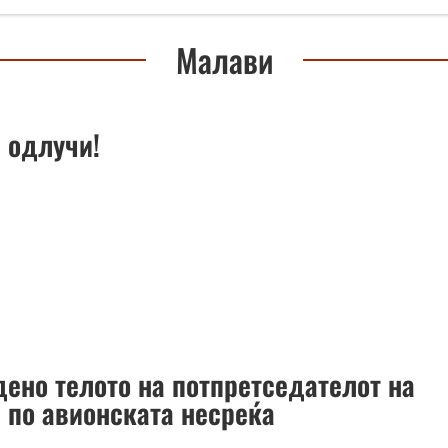
Малави
 одлучи!
дено телото на потпретседателот на
 по авионската несреќа