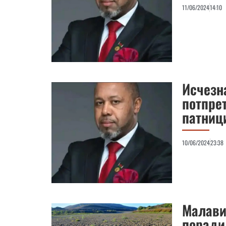
11/06/2024
14:10
Исчезн
потпре
патниц
10/06/2024
23:38
Малави
поради