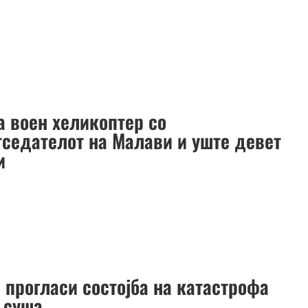
а воен хеликоптер со
тседателот на Малави и уште девет
и
 прогласи состојба на катастрофа
 суша