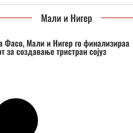
Мали и Нигер
а Фасо, Мали и Нигер го финализираа
т за создавање тристран сојуз