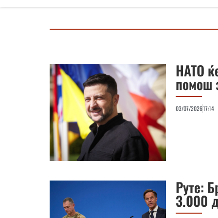
НАТО ќ
помош 
03/07/2026
17:14
Руте: Б
3.000 