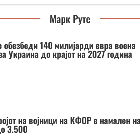
Марк Руте
е обезбеди 140 милијарди евра воена
за Украина до крајот на 2027 година
ројот на војници на КФОР е намален н
до 3.500