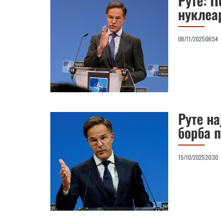
Руте: 
нуклеа
08/11/2025
08:54
Руте н
борба 
15/10/2025
20:30