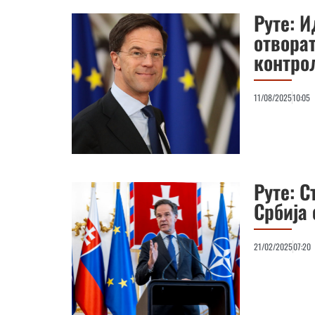
Руте: И
отворат
контро
11/08/2025
10:05
Руте: С
Србија 
21/02/2025
07:20