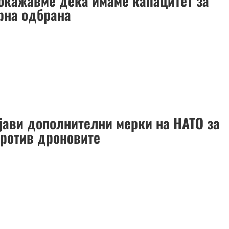
Покажавме дека имаме капацитет за
рна одбрана
ајави дополнителни мерки на НАТО за
против дроновите