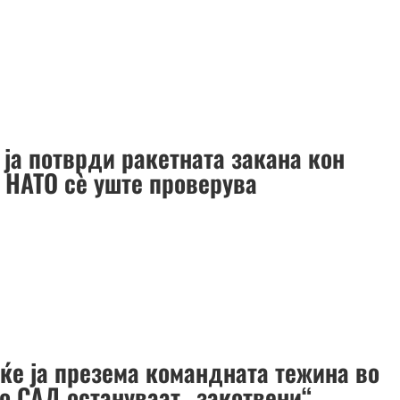
 ја потврди ракетната закана кон
, НАТО сè уште проверува
 ќе ја презема командната тежина во
но САД остануваат „закотвени“