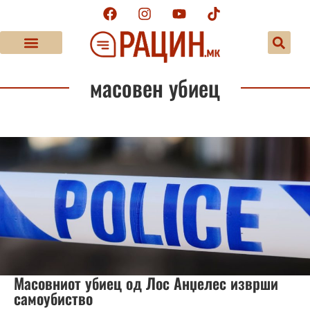
масовен убиец
Масовниот убиец од Лос Анџелес изврши
самоубиство