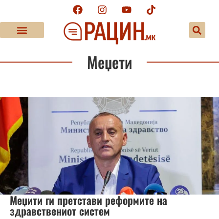
Меџети
Меџити ги претстави реформите на
здравствениот систем