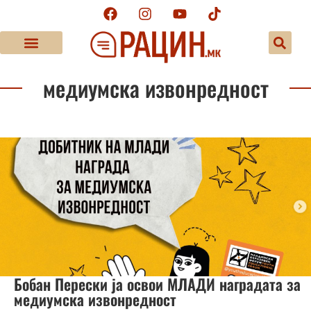
медиумска извонредност
Бобан Перески ја освои МЛАДИ наградата за
медиумска извонредност