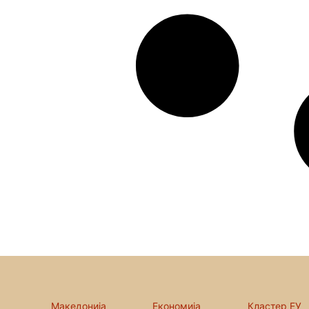
Македонија
Економија
Кластер ЕУ