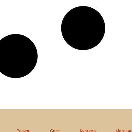
Регион
Свет
Култура
Магази