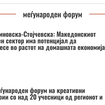
меѓународен форум
иновска-Стојчевска: Македонскиот
ен сектор има потенцијал да
есе во растот на домашната економиј
еѓународен форум на креативни
рии со над 20 учесници од регионот и