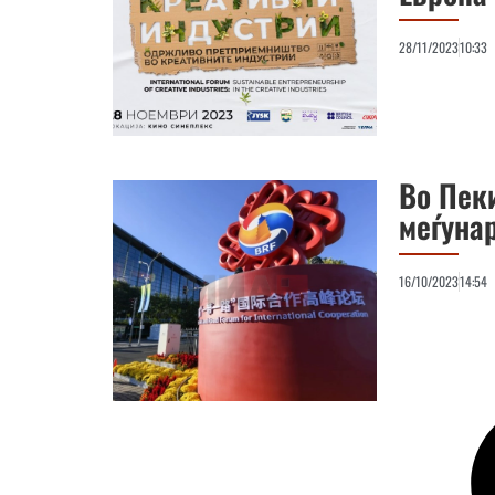
28/11/2023
10:33
Во Пеки
меѓунар
16/10/2023
14:54