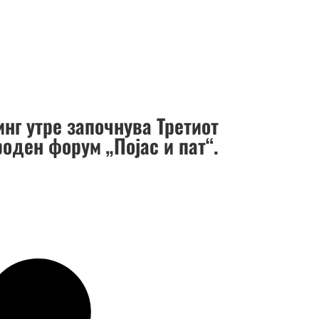
нг утре започнува Третиот
оден форум „Појас и пат“.