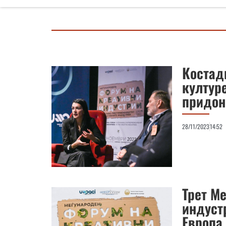
Костад
култур
придон
28/11/2023
14:52
Трет М
индуст
Европа