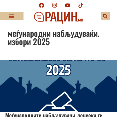
меѓународни набљудуваќи.
избори 2025
Меѓународните набљудувачи денеска ги