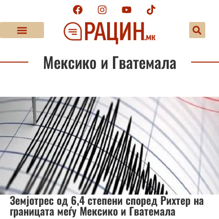
Мексико и Гватемала
Земјотрес од 6,4 степени според Рихтер на
границата меѓу Мексико и Гватемала