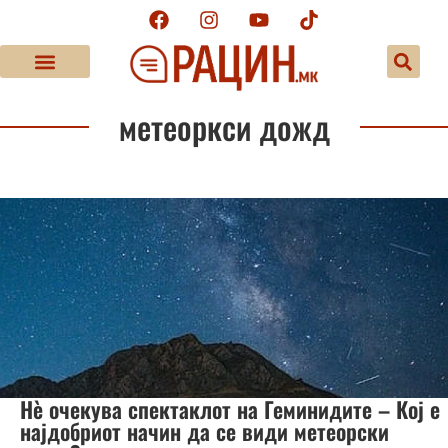
метеоркси дожд
Нè очекува спектаклот на Геминидите – Кој е
најдобриот начин да се види метеорски