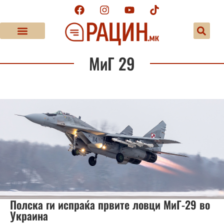
МиГ 29
Полска ги испраќа првите ловци МиГ-29 во
Украина