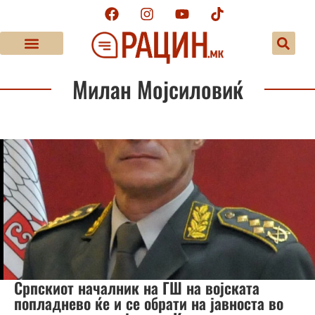
Милан Мојсиловиќ
Српскиот началник на ГШ на војската
попладнево ќе и се обрати на јавноста во