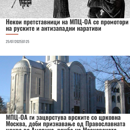
Некои претставници на МПЦ-ОА се промотори
на руските и антизападни наративи
25/07/2025
07:25
МПЦ-ОА ги зацврстува врските со црковна
Москва, доби признавање од Православната
црква во Америка, рожба на Московската