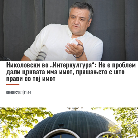
Николовски во „Интеркултура“: Не е проблем
дали црквата има имот, прашањето е што
прави со тој имот
09/06/2025
11:44