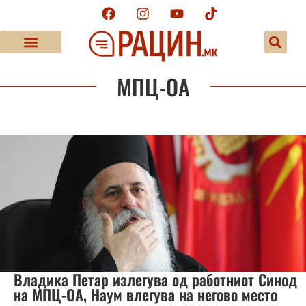
МПЦ-ОА
Владика Петар излегува од работниот Синод
на МПЦ-ОА, Наум влегува на негово место