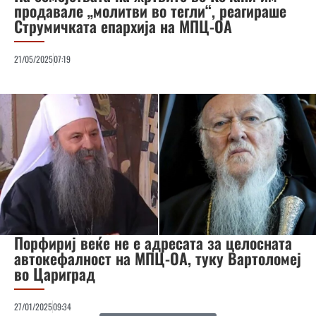
продавале „молитви во тегли“, реагираше
Струмичката епархија на МПЦ-ОА
21/05/2025
07:19
Порфириј веќе не е адресата за целосната
автокефалност на МПЦ-ОА, туку Вартоломеј
во Цариград
27/01/2025
09:34