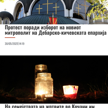
Протест поради изборот на новиот
митрополит на Дебарско-кичевската епархија
30/05/2025
14:19
На семејствата на жртвите во Кочани им