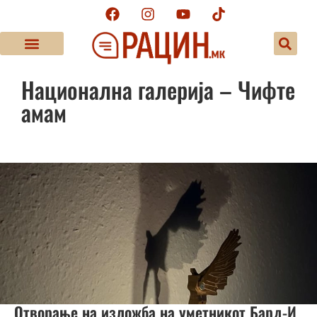
Национална галерија – Чифте
амам
Отворање на изложба на уметникот Бард-И