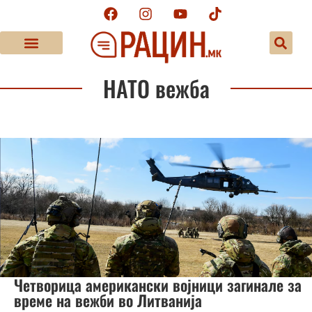
НАТО вежба
Четворица американски војници загинале за
време на вежби во Литванија