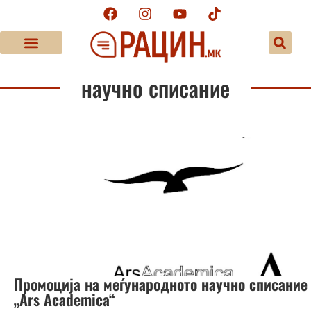
научно списание
Промоција на меѓународното научно списание
„Ars Academica“