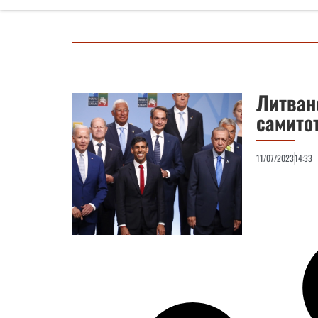
Литван
самито
11/07/2023
14:33