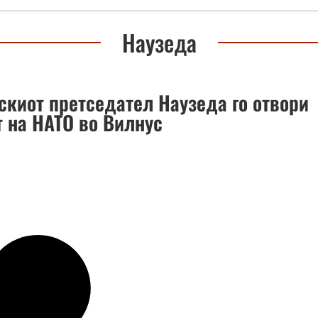
Наузеда
скиот претседател Наузеда го отвори
т на НАТО во Вилнус