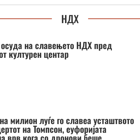
НДХ
: осуда на славењето НДХ пред
от културен центар
на милион луѓе го славеа усташтвото
ертот на Томпсон, еуфоријата
на врв кога со дронови беше