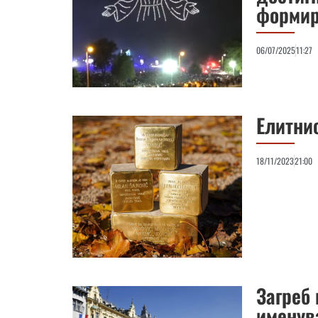
формир
06/07/2025
11:27
Елитни
18/11/2023
21:00
Загреб
именув