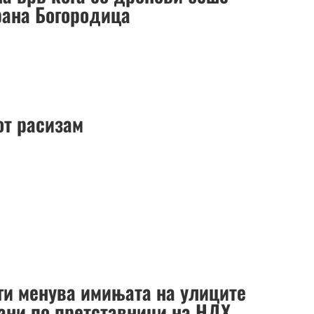
ана Богородица
от расизам
 ги менува имињата на улиците
ани по претставници на НДХ