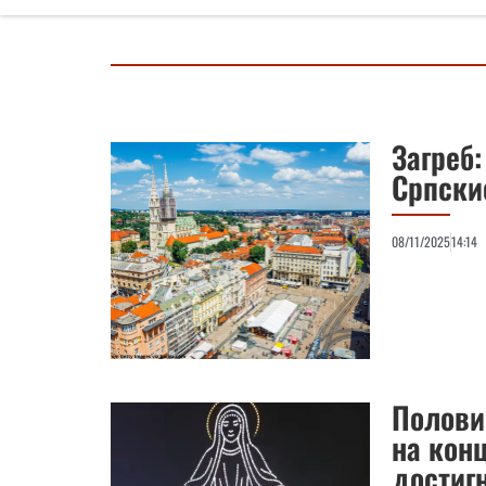
Загреб
Српски
08/11/2025
14:14
Полови
на конц
достиг