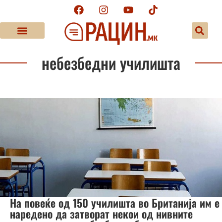
небезбедни училишта
На повеќе од 150 училишта во Британија им е
наредено да затворат некои од нивните