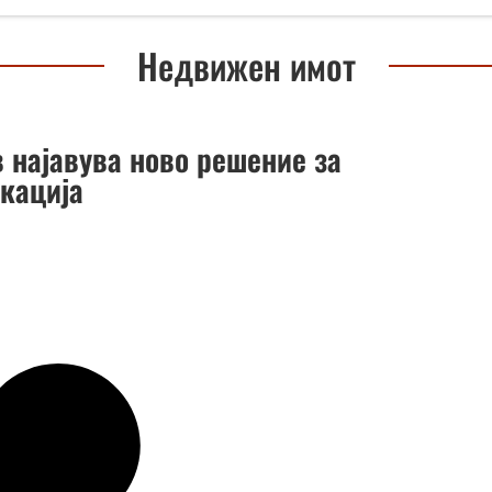
Недвижен имот
 најавува ново решение за
кација