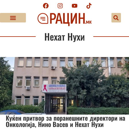
Нехат Нухи
Куќен притвор за поранешните директори на
Онкологија, Нино Васев и Нехат Нухи