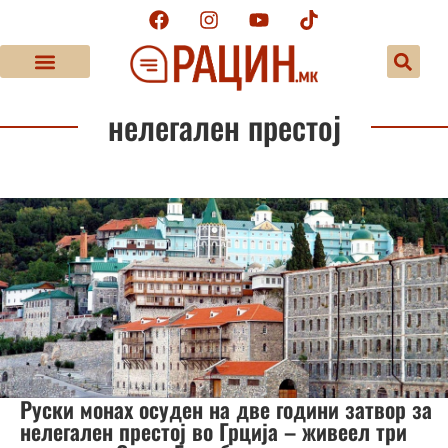
нелегален престој
Руски монах осуден на две години затвор за
нелегален престој во Грција – живеел три