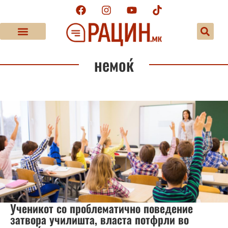
немоќ
Ученикот со проблематично поведение
затвора училишта, власта потфрли во