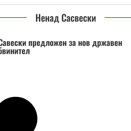
Ненад Сасвески
Савески предложен за нов државен
обвинител