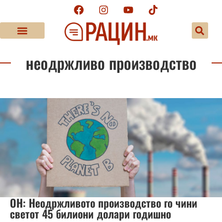
неодржливо производство
ОН: Неодржливото производство го чини
светот 45 билиони долари годишно