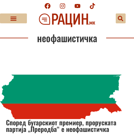
неофашистичка
Според бугарскиот премиер, проруската
партија „Преродба“ е неофашистичка