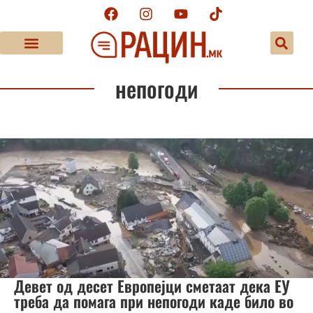
непогоди
Девет од десет Европејци сметаат дека ЕУ
треба да помага при непогоди каде било во