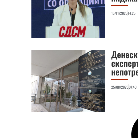
15/11/2025
14:25
Денеск
експер
непотр
25/08/2025
07:40