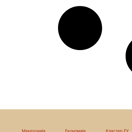
Македонија
Економија
Кластер ЕУ