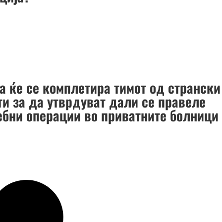
а ќе се комплетира тимот од странски
ти за да утврдуват дали се правеле
ебни операции во приватните болници