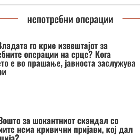
непотребни операции
ладата го крие извештајот за
ебните операции на срце? Кога
ето е во прашање, јавноста заслужува
ри
Зошто за шокантниот скандал со
иите нема кривични пријави, кој дал
ција?