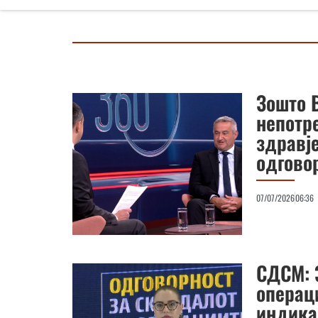
Зошто В
непотр
здравј
одгово
07/07/2026
06:36
СДСМ: 
операц
индика