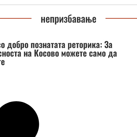
непризбавање
о добро познатата реторика: За
сноста на Косово можете само да
те