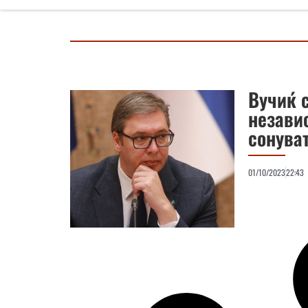
Вучиќ с
незави
сонува
01/10/2023
22:43